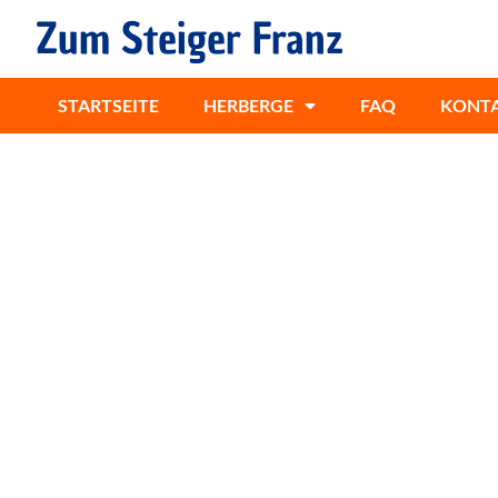
Zum Steiger Franz
STARTSEITE
HERBERGE
FAQ
KONT
UNSERE GÄSTE-APPARTEMENT
GEMÜTLICHE UND PREISWERTE Z
SEDLITZER SEE
Suchen Sie eine Zimmervermietung im La
Willkommen in unseren zweckmäßig einge