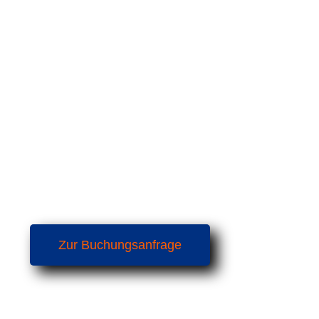
PREISE – KLARHEIT UND FAIRNESS
ZIMMERVERMIETUNG
Doppelbett-Appartement: ab 70,00 € pro 
Einzelbett-Appartement: ab 45,00 € pro Ü
Endreinigung: einmalig 30,00 €
Dieser Preis beinhaltet eine gebührenfreie 
vor Reisebeginn.
BUCHUNGSANFRAGE
Sie sind nur einen Klick entfernt von einem Aufe
Nutzen Sie unser einfaches Buchungsformular un
heute Ihr Appartement. Wir freuen uns auf Ihre
Zur Buchungsanfrage