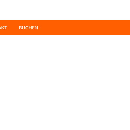
AKT
BUCHEN
S
IMMER AM
usitzer Seenland?
richteten Gäste-