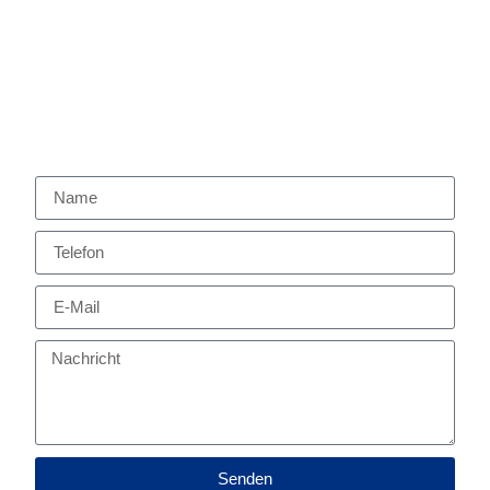
Anreise Mo. – Fr.: 17.00 – 20.00 Uhr
(nach Absprache)
Anreise Sa. & So.: 14.00 – 17.00 Uhr
(nach Absprache)
Abreise bis 10.00 Uhr
Senden