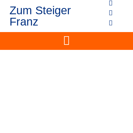
Zum Steiger
Franz
HERBERGE "ZUM STEIGER
FRANZ"
Sedlitzer Schulstraße 23-25
01968 Sedlitz
Telefon: 0 35 73 / 79 32 65
Funktel. 0160 / 3 55 71 09
Email: info@herberge-
zumsteigerfranz.de